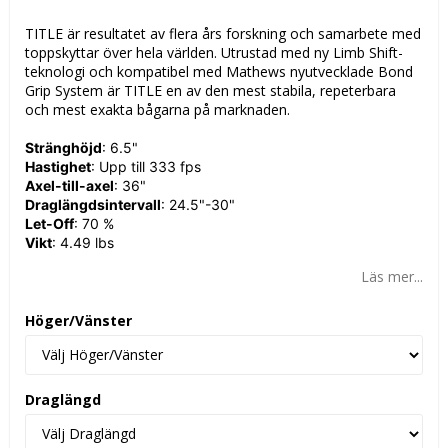
Lägg till i favoritlistan
TITLE är resultatet av flera års forskning och samarbete med
toppskyttar över hela världen. Utrustad med ny Limb Shift-
teknologi och kompatibel med Mathews nyutvecklade Bond
Grip System är TITLE en av den mest stabila, repeterbara
och mest exakta bågarna på marknaden.
Stränghöjd
: 6.5"
Hastighet
: Upp till 333 fps
Axel-till-axel
: 36"
Draglängdsintervall
: 24.5"-30"
Let-Off
: 70 %
Vikt
: 4.49 lbs
Läs mer...
Höger/Vänster
Draglängd