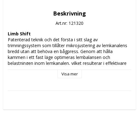
Beskrivning
Art.nr: 121320
Limb Shift
Patenterad teknik och det första i sitt slag av 
trimningssystem som tillåter mikrojustering av lemkanalens 
bredd utan att behöva en bågpress. Genom att hålla 
kammen i ett fast läge optimeras lembalansen och 
belastningen inom lemkanalen, vilket resulterar i effektivare 
trimning.
Visa mer
Bond Grip System
Konstruerat av en hållbar polymerbas för optimal ergonomi, 
med en yta av texturerat gummi för ett förbättrat grepp när 
du behöver det som mest.