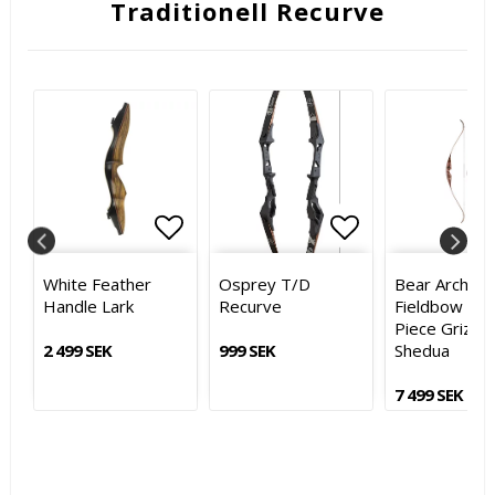
Traditionell Recurve
itlistan
itlistan
ägg till i favoritlistan
ägg till i favoritlistan
Lägg till i favoritlistan
Lägg till i favoritlistan
Lägg till i fa
Lägg till i fa
White Feather
Osprey T/D
Bear Archery
Handle Lark
Recurve
Fieldbow On
Piece Grizzly
2 499 SEK
999 SEK
Shedua
7 499 SEK