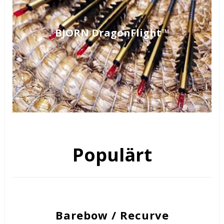
BJORN DragonFlight™
Populärt
Barebow / Recurve