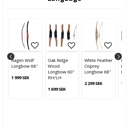
voritlistan
voritlistan
ägg till i favoritlistan
ägg till i favoritlistan
Lägg till i favoritlistan
Lägg till i favoritlistan
Lägg till i favoritl
Lägg til
Lägg til
Ragim Wolf
Oak Ridge
White Feather
Buck
"
Longbow 68"
Wood
Osprey
Met
Longbow 60"
Longbow 68"
Lon
1 999 SEK
RH/LH
2 299 SEK
1 29
1 699 SEK