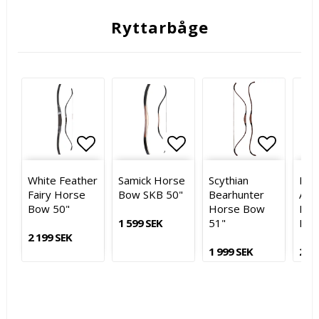
Ryttarbåge
Lägg till i favoritlistan
Lägg till i favoritlistan
Lägg till i favoritl
Lägg till i favoritl
Lägg til
Lägg til
White Feather
Samick Horse
Scythian
Fre
Fairy Horse
Bow SKB 50"
Bearhunter
Arc
Bow 50"
Horse Bow
Nom
1 599 SEK
51"
Hor
2 199 SEK
1 999 SEK
2 09