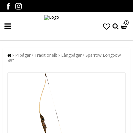
0
Pilbågar
Traditionellt
Långbågar
Sparrow Longbow
48"