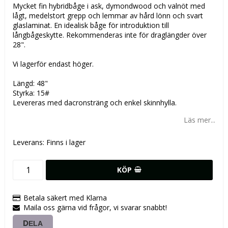
Mycket fin hybridbåge i ask, dymondwood och valnöt med
lågt, medelstort grepp och lemmar av hård lönn och svart
glaslaminat. En idealisk båge för introduktion till
långbågeskytte. Rekommenderas inte för draglängder över
28".
Vi lagerför endast höger.
Längd: 48"
Styrka: 15#
Levereras med dacronsträng och enkel skinnhylla.
Läs mer...
Leverans:
Finns i lager
KÖP
Betala säkert med Klarna
Maila oss gärna vid frågor, vi svarar snabbt!
DELA