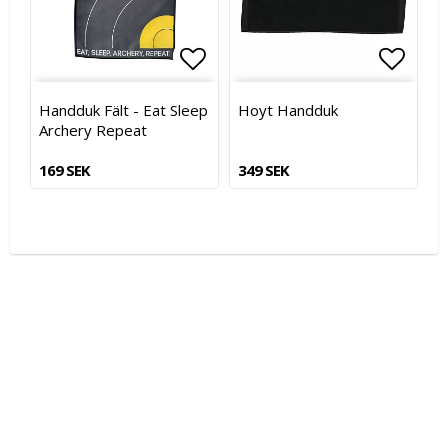
Lägg till i favoritlistan
Lägg till i favoritlistan
Lägg t
Handduk Fält - Eat Sleep
Hoyt Handduk
Archery Repeat
169 SEK
349 SEK