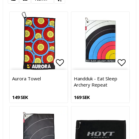
Lägg till i favoritlistan
Lägg till i favoritlistan
Lägg t
Lägg t
Aurora Towel
Handduk - Eat Sleep
Archery Repeat
149 SEK
169 SEK