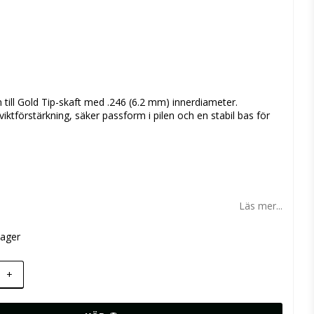
 favoritlistan
m till Gold Tip-skaft med .246 (6.2 mm) innerdiameter.
viktförstärkning, säker passform i pilen och en stabil bas för
Läs mer...
lager
+