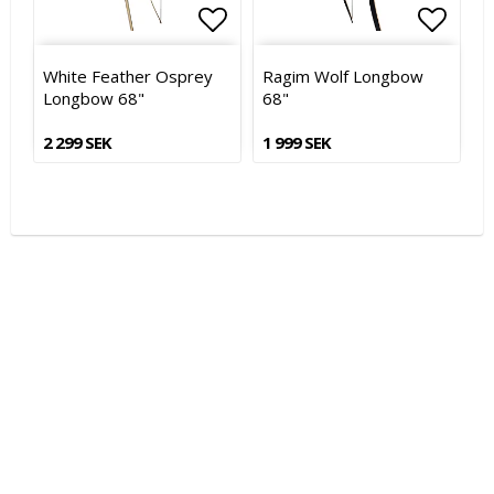
Lägg till i favoritlistan
Lägg till i favoritlistan
Lägg t
Lägg t
White Feather Osprey
Ragim Wolf Longbow
Longbow 68"
68"
2 299 SEK
1 999 SEK