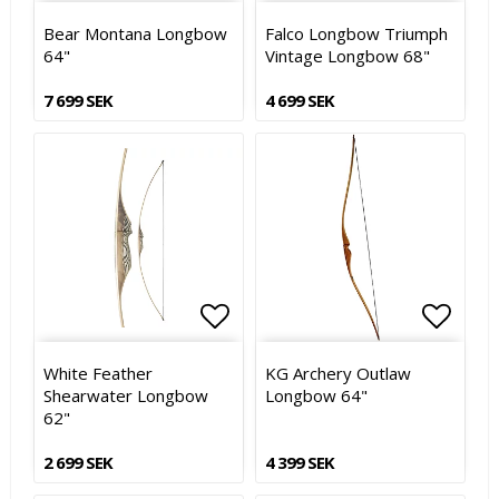
Lägg till i favoritlistan
Lägg till i favoritlistan
Lägg t
Lägg t
Bear Montana Longbow
Falco Longbow Triumph
64"
Vintage Longbow 68"
7 699 SEK
4 699 SEK
Lägg till i favoritlistan
Lägg till i favoritlistan
Lägg t
Lägg t
White Feather
KG Archery Outlaw
Shearwater Longbow
Longbow 64"
62"
2 699 SEK
4 399 SEK