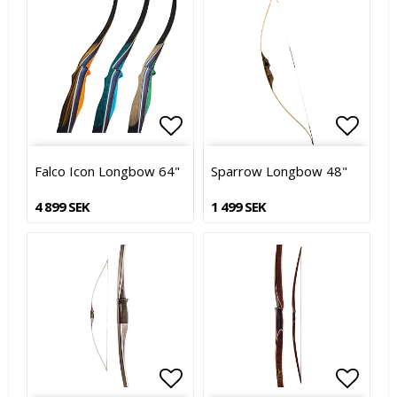
Lägg till i favoritlistan
Lägg till i favoritlistan
Lägg t
Lägg t
Falco Icon Longbow 64"
Sparrow Longbow 48"
4 899 SEK
1 499 SEK