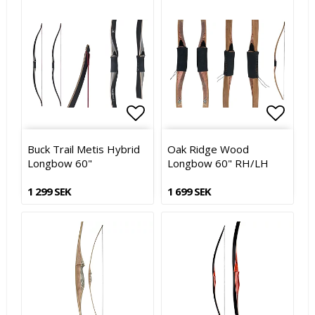
Lägg till i favoritlistan
Lägg t
Buck Trail Metis Hybrid
Oak Ridge Wood
Longbow 60"
Longbow 60" RH/LH
1 299 SEK
1 699 SEK