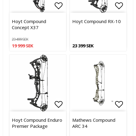
Lägg till i favoritlistan
Lägg till i favoritlistan
Lägg t
Lägg t
Hoyt Compound
Hoyt Compound RX-10
Concept X37
23 499 SEK
19 999 SEK
23 399 SEK
Lägg till i favoritlistan
Lägg t
Lägg t
Hoyt Compound Enduro
Mathews Compound
Premier Package
ARC 34