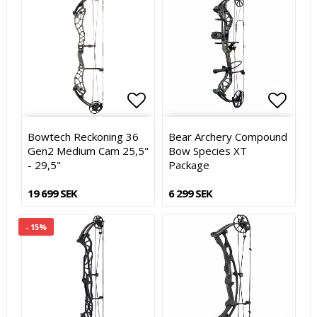
Lägg till i favoritlistan
Lägg till i favoritlistan
Lägg t
Lägg t
Bowtech Reckoning 36
Bear Archery Compound
Gen2 Medium Cam 25,5"
Bow Species XT
- 29,5"
Package
19 699 SEK
6 299 SEK
- 15%