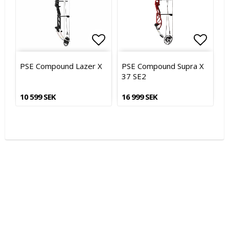
Lägg till i favoritlistan
Lägg till i favoritlistan
Lägg t
Lägg t
PSE Compound Lazer X
PSE Compound Supra X
37 SE2
10 599 SEK
16 999 SEK