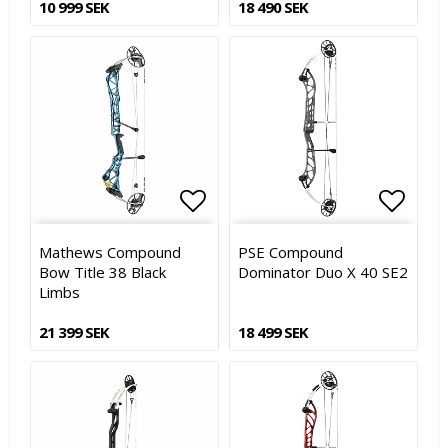
10 999 SEK
18 490 SEK
Lägg till i favoritlistan
Lägg till i favoritlistan
Lägg t
Lägg t
Mathews Compound
PSE Compound
Bow Title 38 Black
Dominator Duo X 40 SE2
Limbs
21 399 SEK
18 499 SEK